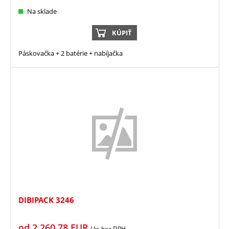
Na sklade
KÚPIŤ
Páskovačka + 2 batérie + nabíjačka
DIBIPACK 3246
od
2 260,78
EUR
/ ks
bez DPH