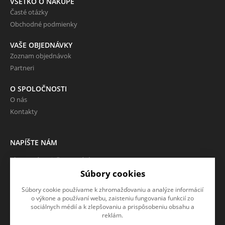
VŠETKO O NÁKUPE
Časté otázky
Obchodné podmienky
VAŠE OBJEDNÁVKY
Zoznam objednávok
Partneri
O SPOLOČNOSTI
O nás
Kontakty
NAPÍŠTE NÁM
Chcete nám niečo povedať o
našich produktoch alebo e-
Súbory cookies
shope? Neváhajte napísať.
Súbory cookie používame k zhromažďovaniu a analýze informácií
o výkone a používaní webu, zaisteniu fungovania funkcií zo
CHCEM NAPÍSAŤ SPRÁVU
sociálnych médií a k zlepšovaniu a prispôsobeniu obsahu a
reklám.