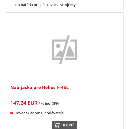
Li-lon batéria pre páskovacie strojčeky
Nabíjačka pre Helios H-45L
147,24
EUR
/ ks
bez DPH
Tovar skladom u dodávateľa
KÚPIŤ