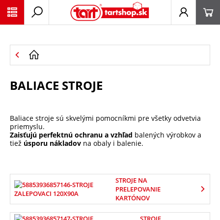
PŘESKOČIT NAVIGACI
BALIACE STROJE
Baliace stroje sú skvelými pomocníkmi pre všetky odvetvia
priemyslu.
Zaisťujú perfektnú ochranu a vzhľad
balených výrobkov a
tiež
úsporu nákladov
na obaly i balenie.
STROJE NA
PRELEPOVANIE
KARTÓNOV
STROJE