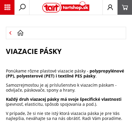
PŘESKOČIT NAVIGACI
VIAZACIE PÁSKY
Ponúkame rôzne plastové viazacie pásky -
polypropylénové
(PP), polyesterové (PET) i textilné PES pásky
.
Samozrejmosťou je aj príslušenstvo k viazacím páskam -
odvíjače, páskovače, spony a hrany.
Každý druh viazacej pásky má svoje špecifické vlastnosti
(pevnosť, elasticitu, spôsob spojovania a pod.).
V prípade, že si nie ste istý ktorá viazacia páska je pre Vás
najlepšia, neváhajte sa na nás obrátiť. Radi Vám poradíme.