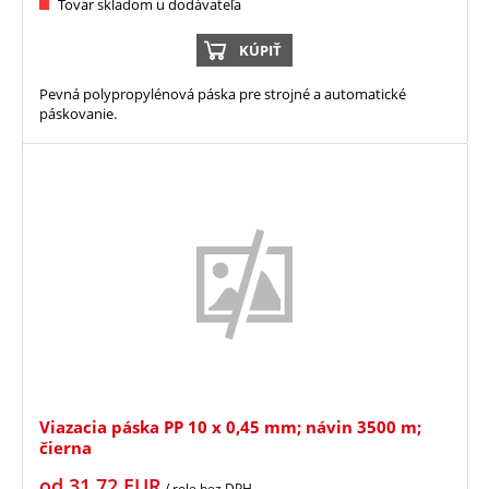
Tovar skladom u dodávateľa
KÚPIŤ
Pevná polypropylénová páska pre strojné a automatické
páskovanie.
Viazacia páska PP 10 x 0,45 mm; návin 3500 m;
čierna
od
31,72
EUR
/ role
bez DPH