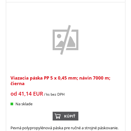
Viazacia páska PP 5 x 0,45 mm; návin 7000 m;
čierna
od
41,14
EUR
/ ks
bez DPH
Na sklade
KÚPIŤ
Pevná polypropylénová páska pre ručné a strojné páskovanie.