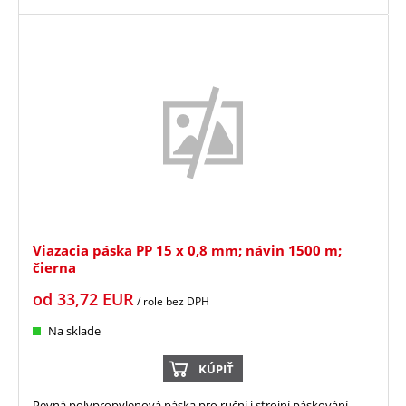
Viazacia páska PP 15 x 0,8 mm; návin 1500 m;
čierna
od
33,72
EUR
/ role
bez DPH
Na sklade
KÚPIŤ
Pevná polypropylenová páska pro ruční i strojní páskování.