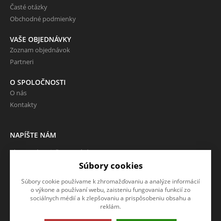
Časté otázky
Obchodné podmienky
VAŠE OBJEDNÁVKY
Zoznam objednávok
Partneri
O SPOLOČNOSTI
O nás
Kontakty
NAPÍŠTE NÁM
Chcete nám niečo povedať o
našich produktoch alebo e-
Súbory cookies
shope? Neváhajte napísať.
Súbory cookie používame k zhromažďovaniu a analýze informácií
o výkone a používaní webu, zaisteniu fungovania funkcií zo
CHCEM NAPÍSAŤ SPRÁVU
sociálnych médií a k zlepšovaniu a prispôsobeniu obsahu a
reklám.