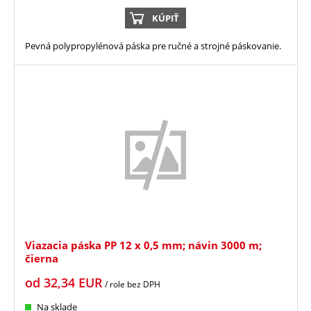
KÚPIŤ
Pevná polypropylénová páska pre ručné a strojné páskovanie.
Viazacia páska PP 12 x 0,5 mm; návin 3000 m;
čierna
od
32,34
EUR
/ role
bez DPH
Na sklade