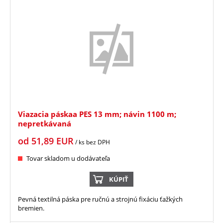
Viazacia páskaa PES 13 mm; návin 1100 m;
nepretkávaná
od
51,89
EUR
/ ks
bez DPH
Tovar skladom u dodávateľa
KÚPIŤ
Pevná textilná páska pre ručnú a strojnú fixáciu ťažkých
bremien.