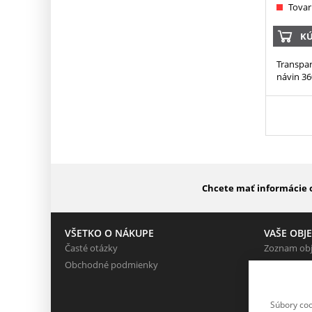
Tovar
KÚ
Transpar
návin 36
Chcete mať informácie o
VŠETKO O NÁKUPE
VAŠE OBJ
Časté otázky
Zoznam ob
Obchodné podmienky
Partneri
Súbory coo