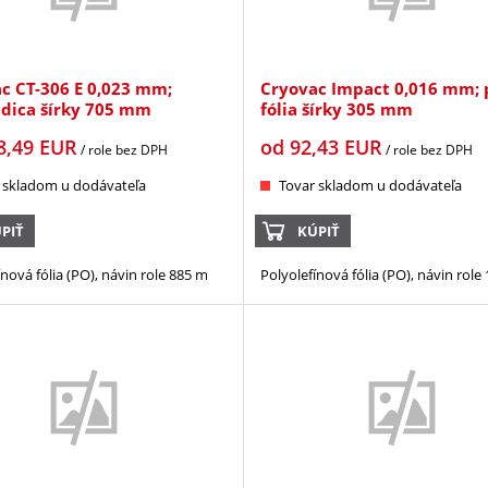
c CT-306 E 0,023 mm;
Cryovac Impact 0,016 mm; 
dica šírky 705 mm
fólia šírky 305 mm
8,49
EUR
od
92,43
EUR
/ role
bez DPH
/ role
bez DPH
 skladom u dodávateľa
Tovar skladom u dodávateľa
PIŤ
KÚPIŤ
ínová fólia (PO), návin role 885 m
Polyolefínová fólia (PO), návin role