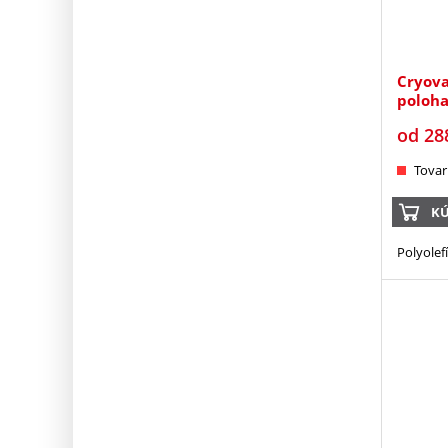
Cryova
poloha
od
28
Tovar
KÚ
Polyolef