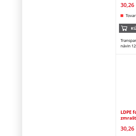
30,26
Tovar
KÚ
Transpar
návin 12
LDPE f
zmrašt
30,26