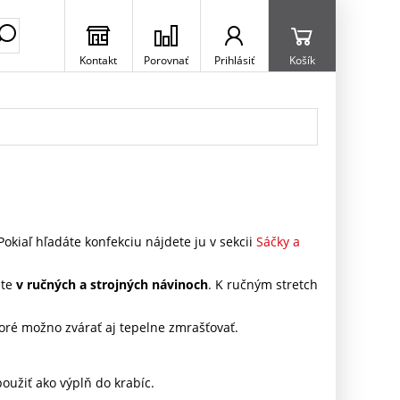
Kontakt
Porovnať
Prihlásiť
Košík
okiaľ hľadáte konfekciu nájdete ju v sekcii
Sáčky a
ete
v ručných a strojných návinoch
. K ručným stretch
toré možno zvárať aj tepelne zmrašťovať.
.
použiť ako výplň do krabíc.