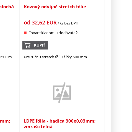
plochá
Kovový odvíjač stretch fólie
od
32,62
EUR
/ ks
bez DPH
Tovar skladom u dodávateľa
KÚPIŤ
 2500 m
Pre ručnú stretch fóliu šírky 500 mm.
03mm;
LDPE fólia - hadica 300x0,03mm;
zmraštiteľná