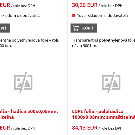
EUR
30,26
EUR
/ role
bez DPH
/ role
bez DPH
 skladom u dodávateľa
Tovar skladom u dodávateľa
PIŤ
KÚPIŤ
entná polyethylénová fólie v roli,
Transparentná polyethylénová fólie 
00 bm.
návin 900 bm.
ólia - hadica 500x0,05mm;
LDPE fólia - polohadica
iteľná
1000x0,08mm; zmraštiteľn
EUR
84,13
EUR
/ role
bez DPH
/ role
bez DPH