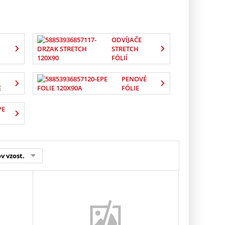
ODVÍJAČE
STRETCH
FÓLIÍ
PENOVÉ
E
FÓLIE
PE
v vzost.