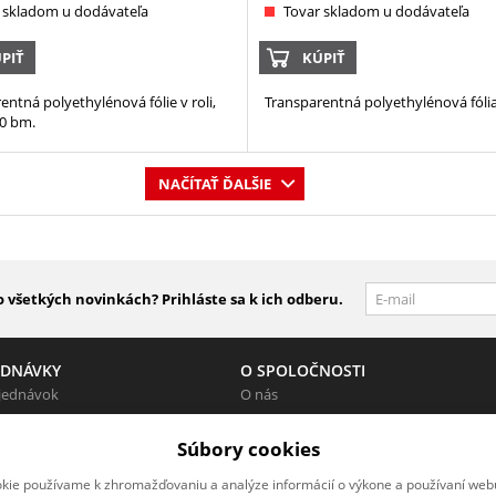
 skladom u dodávateľa
Tovar skladom u dodávateľa
PIŤ
KÚPIŤ
entná polyethylénová fólie v roli,
Transparentná polyethylénová fólia 
0 bm.
NAČÍTAŤ ĎALŠIE
 všetkých novinkách? Prihláste sa k ich odberu.
EDNÁVKY
O SPOLOČNOSTI
jednávok
O nás
Kontakty
Súbory cookies
kie používame k zhromažďovaniu a analýze informácií o výkone a používaní webu