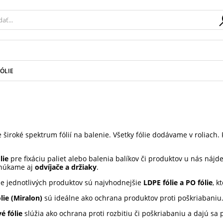
FÓLIE
iroké spektrum fólií na balenie. Všetky fólie dodávame v roliach. P
lie
pre fixáciu paliet alebo balenia balíkov či produktov u nás nájd
onúkame aj
odvíjače a držiaky
.
ie jednotlivých produktov sú najvhodnejšie
LDPE fólie a PO fólie
, k
lie (Miralon)
sú ideálne ako ochrana produktov proti poškriabaniu
é fólie
slúžia ako ochrana proti rozbitiu či poškriabaniu a dajú sa 