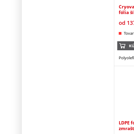
Cryova
fólia 
od
13
Tovar
KÚ
Polyolef
LDPE f
zmrašt