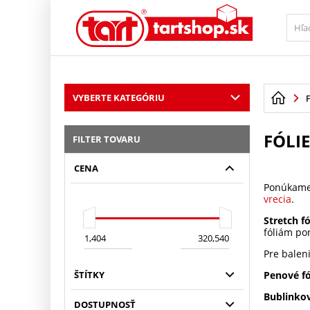
PŘESKOČIT NAVIGACI
VYBERTE KATEGÓRIU
FÓLIE
FILTER TOVARU
CENA
Ponúkame š
vrecia
.
Stretch fó
fóliám p
Pre balen
ŠTÍTKY
Penové fó
Bublinkov
DOSTUPNOSŤ