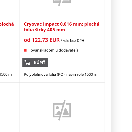
plochá
Cryovac Impact 0,016 mm; plochá
fólia šírky 405 mm
od
122,73
EUR
/ role
bez DPH
Tovar skladom u dodávateľa
KÚPIŤ
 1500 m
Polyolefínová fólia (PO), návin role 1500 m