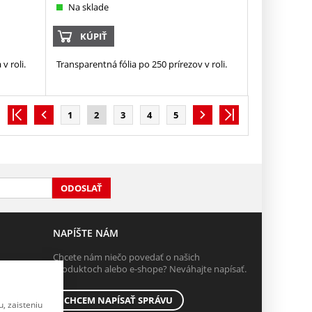
Na sklade
KÚPIŤ
v roli.
Transparentná fólia po 250 prírezov v roli.
1
2
3
4
5
ODOSLAŤ
NAPÍŠTE NÁM
Chcete nám niečo povedať o našich
produktoch alebo e-shope? Neváhajte napísať.
CHCEM NAPÍSAŤ SPRÁVU
, zaisteniu