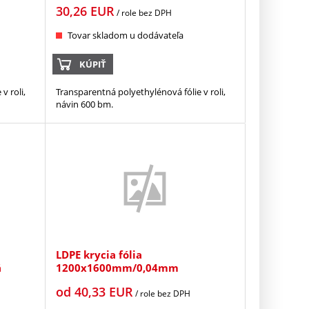
30,26
EUR
/ role
bez DPH
Tovar skladom u dodávateľa
KÚPIŤ
v roli,
Transparentná polyethylénová fólie v roli,
návin 600 bm.
LDPE krycia fólia
á
1200x1600mm/0,04mm
od
40,33
EUR
/ role
bez DPH