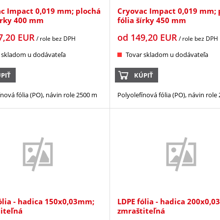
c Impact 0,019 mm; plochá
Cryovac Impact 0,019 mm; 
šírky 400 mm
fólia šírky 450 mm
7,20
EUR
od
149,20
EUR
/ role
bez DPH
/ role
bez DPH
 skladom u dodávateľa
Tovar skladom u dodávateľa
PIŤ
KÚPIŤ
ínová fólia (PO), návin role 2500 m
Polyolefínová fólia (PO), návin role
ólia - hadica 150x0,03mm;
LDPE fólia - hadica 200x0,
iteľná
zmraštiteľná