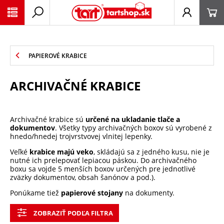
PŘESKOČIT NAVIGACI
PAPIEROVÉ KRABICE
ARCHIVAČNÉ KRABICE
Archivačné krabice sú
určené na ukladanie tlače a
dokumentov
. Všetky typy archivačných boxov sú vyrobené z
hnedo/hnedej trojvrstvovej vlnitej lepenky.
Veľké
krabice majú veko
, skládajú sa z jedného kusu, nie je
nutné ich prelepovať lepiacou páskou. Do archivačného
boxu sa vojde 5 menších boxov určených pre jednotlivé
zväzky dokumentov, obsah šanónov a pod.).
Ponúkame tiež
papierové stojany
na dokumenty.
ZOBRAZIŤ PODĽA FILTRA