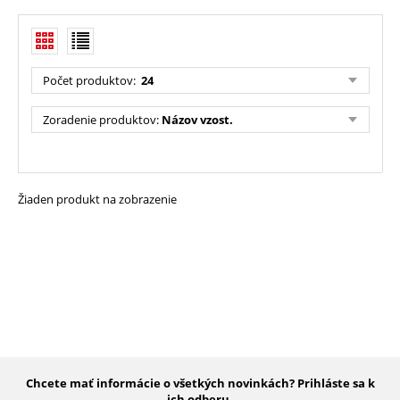
Počet produktov
:
24
Zoradenie produktov
:
Názov vzost.
Žiaden produkt na zobrazenie
Chcete mať informácie o všetkých novinkách? Prihláste sa k
ich odberu.