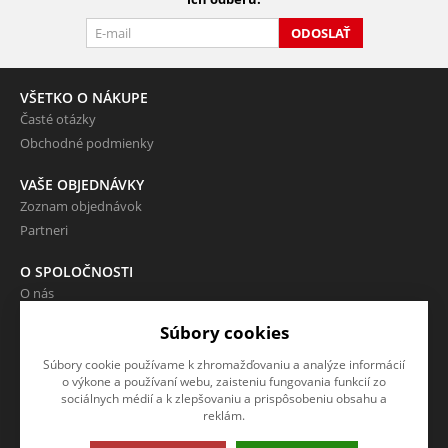
ODOSLAŤ
VŠETKO O NÁKUPE
Časté otázky
Obchodné podmienky
VAŠE OBJEDNÁVKY
Zoznam objednávok
Partneri
O SPOLOČNOSTI
O nás
Kontakty
Súbory cookies
Súbory cookie používame k zhromažďovaniu a analýze informácií
NAPÍŠTE NÁM
o výkone a používaní webu, zaisteniu fungovania funkcií zo
sociálnych médií a k zlepšovaniu a prispôsobeniu obsahu a
Chcete nám niečo povedať o
reklám.
našich produktoch alebo e-
shope? Neváhajte napísať.