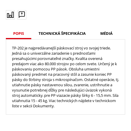
POPIS
TECHNICKÁ ŠPECIFIKÁCIA
MÉDIÁ
TP-202 je najpredávanejší páskovací stroj vo svojej triede.
Jedná sa o univerzálne zariadenie s prednosťami
presahujúcimi porovnateľné značky. Kvalita overená
predajom viac ako 80.000 strojov po celom svete. Určený je k
páskovaniu pomocou PP pások. Obsluha umiestni
páskovaný predmet na pracovný stôl a zasunie koniec PP
pásky do štrbiny stroja s mikrospínačom. Ostatné operácie, tj.
utiahnutie pásky nastavenou silou, zvarenie, ustrihnutie a
vysunutie potrebnej dĺžky pre následujúci úväzok vykoná
stroj automaticky. pre PP viazacie pásky šírky 6 - 15,5 mm. Sila
utiahnutia 15 - 45 kg. Viac technických nájdete v technickom
liste v sekcii Dokumenty.