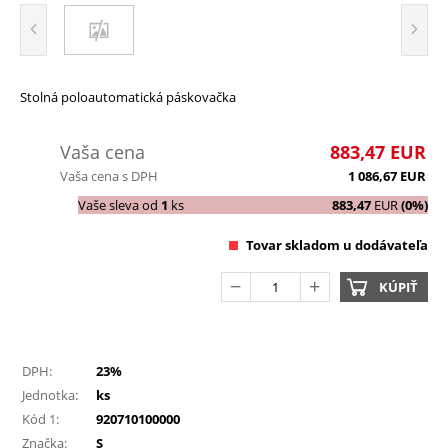
Stolná poloautomatická páskovačka
Vaša cena
883,47
EUR
Vaša cena s DPH
1 086,67
EUR
Vaše sleva od
1
ks
883,47
EUR
(0%)
Tovar skladom u dodávateľa
KÚPIŤ
DPH:
23%
Jednotka:
ks
Kód 1:
920710100000
Značka:
S