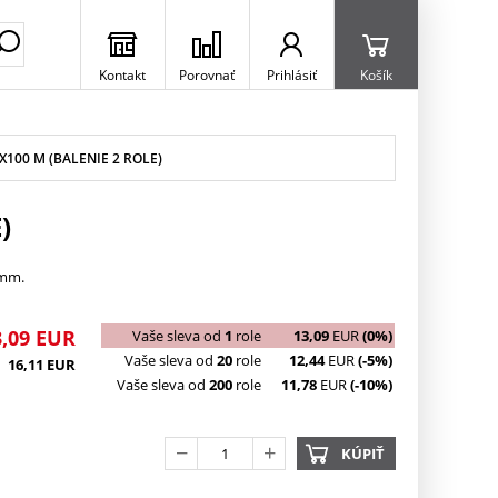
Kontakt
Porovnať
Prihlásiť
Košík
100 M (BALENIE 2 ROLE)
)
 mm.
,09
EUR
Vaše sleva od
1
role
13,09
EUR
(0%)
Vaše sleva od
20
role
12,44
EUR
(-5%)
16,11
EUR
Vaše sleva od
200
role
11,78
EUR
(-10%)
KÚPIŤ