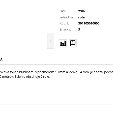
DPH:
23%
Jednotka:
role
Kód 1:
301105010000
Značka:
S
IA
nková fólia s bublinami s priemerom 10 mm a výškou 4 mm. Je naozaj pevná
00 metrov. Balenie obsahuje 2 role.