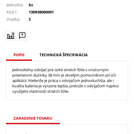
Jednotka:
ks
Kód 1:
130938000001
Značka:
S
POPIS
TECHNICKÁ ŠPECIFIKÁCIA
Jednodielny odvíjač pre úzké stretch fólie s vnútorným
priemerom dutinky 38 mm je skvelým pomocníkom pri ich
aplikácii. Nielenže je práca s odvijačom jednoduchšia, ale i
kvalita balenia je výrazne lepšia, pretože s odvíjačom naplno
využijete vlastnosti stretch fólie.
ZARADENIE TOVARU