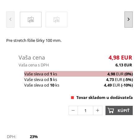
Pre stretch fólie šírky 100 mm.
Vaša cena
4,98
EUR
Vaša cena s DPH
6,13
EUR
Vaše sleva od
1
ks
4,98
EUR
(0%)
Vaše sleva od
5
ks
4,73
EUR
(-5%)
Vaše sleva od
10
ks
4,49
EUR
(-10%)
Tovar skladom u dodávateľa
KÚPIŤ
DPH:
23%