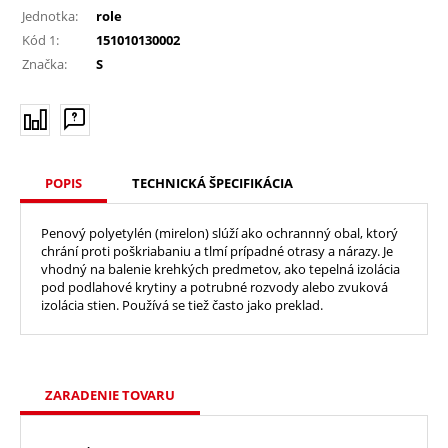
Jednotka:
role
Kód 1:
151010130002
Značka:
S
POPIS
TECHNICKÁ ŠPECIFIKÁCIA
Penový polyetylén (mirelon) slúží ako ochrannný obal, ktorý
chrání proti poškriabaniu a tlmí prípadné otrasy a nárazy. Je
vhodný na balenie krehkých predmetov, ako tepelná izolácia
pod podlahové krytiny a potrubné rozvody alebo zvuková
izolácia stien. Používá se tiež často jako preklad.
ZARADENIE TOVARU