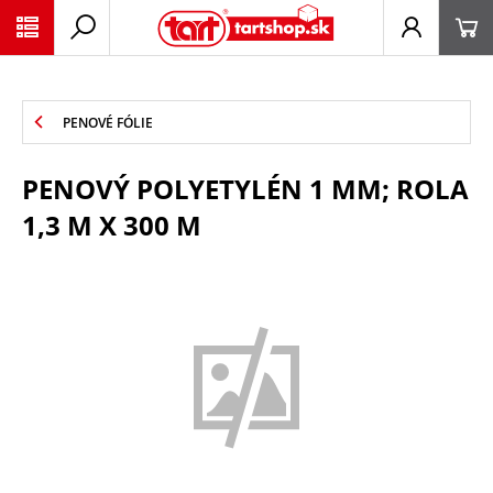
PŘESKOČIT NAVIGACI
PENOVÉ FÓLIE
PENOVÝ POLYETYLÉN 1 MM; ROLA
1,3 M X 300 M