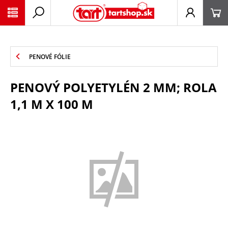
PŘESKOČIT NAVIGACI
PENOVÉ FÓLIE
PENOVÝ POLYETYLÉN 2 MM; ROLA
1,1 M X 100 M