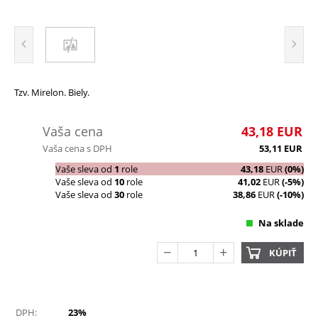
Tzv. Mirelon. Biely.
Vaša cena
43,18
EUR
Vaša cena s DPH
53,11
EUR
Vaše sleva od
1
role
43,18
EUR
(0%)
Vaše sleva od
10
role
41,02
EUR
(-5%)
Vaše sleva od
30
role
38,86
EUR
(-10%)
Na sklade
KÚPIŤ
DPH:
23%