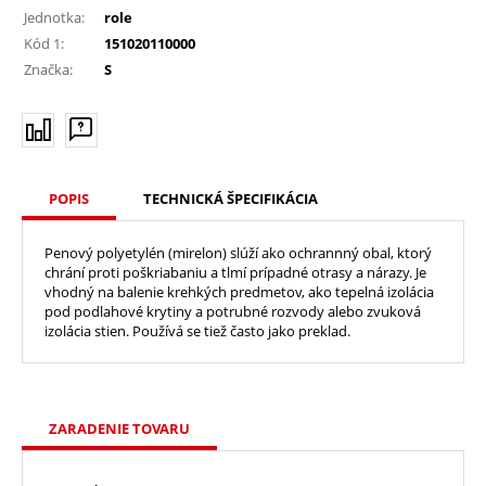
Jednotka:
role
Kód 1:
151020110000
Značka:
S
POPIS
TECHNICKÁ ŠPECIFIKÁCIA
Penový polyetylén (mirelon) slúží ako ochrannný obal, ktorý
chrání proti poškriabaniu a tlmí prípadné otrasy a nárazy. Je
vhodný na balenie krehkých predmetov, ako tepelná izolácia
pod podlahové krytiny a potrubné rozvody alebo zvuková
izolácia stien. Používá se tiež často jako preklad.
ZARADENIE TOVARU